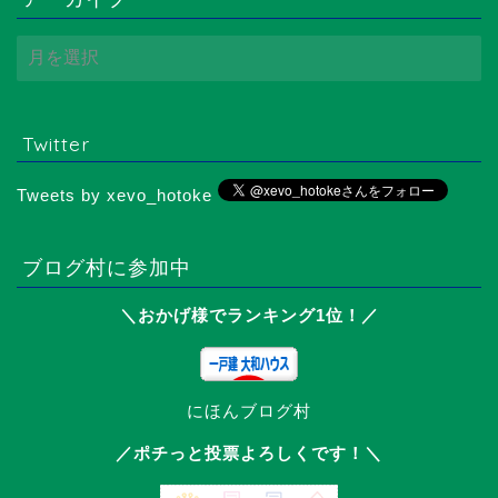
ア
ー
カ
イ
ブ
Twitter
Tweets by xevo_hotoke
ブログ村に参加中
＼おかげ様でランキング1位！／
メーカー選び方
注文住宅を学ぶ
にほんブログ村
購入後の知識
／ポチっと投票よろしくです！＼