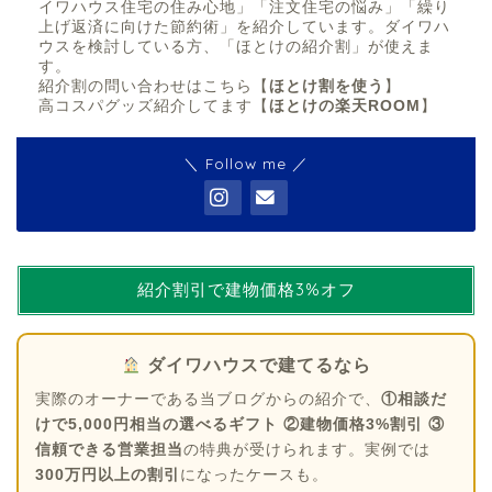
イワハウス住宅の住み心地」「注文住宅の悩み」「繰り
上げ返済に向けた節約術」を紹介しています。ダイワハ
ウスを検討している方、「ほとけの紹介割」が使えま
す。
紹介割の問い合わせはこちら【
ほとけ割を使う
】
高コスパグッズ紹介してます【
ほとけの楽天ROOM
】
＼ Follow me ／
紹介割引で建物価格3%オフ
ダイワハウスで建てるなら
実際のオーナーである当ブログからの紹介で、
①相談だ
けで5,000円相当の選べるギフト ②建物価格3%割引 ③
信頼できる営業担当
の特典が受けられます。実例では
300万円以上の割引
になったケースも。