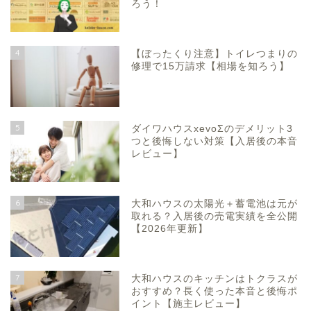
ろう！
4
【ぼったくり注意】トイレつまりの
修理で15万請求【相場を知ろう】
5
ダイワハウスxevoΣのデメリット3
つと後悔しない対策【入居後の本音
レビュー】
6
大和ハウスの太陽光＋蓄電池は元が
取れる？入居後の売電実績を全公開
【2026年更新】
7
大和ハウスのキッチンはトクラスが
おすすめ？長く使った本音と後悔ポ
イント【施主レビュー】